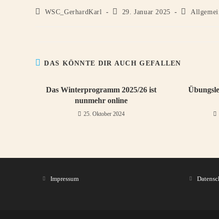
Beitrags-
Beitrag
Beitrags-
WSC_GerhardKarl
29. Januar 2025
Allgemei
Autor:
veröffentlicht:
Kategorie:
DAS KÖNNTE DIR AUCH GEFALLEN
Das Winterprogramm 2025/26 ist
Übungsle
nunmehr online
25. Oktober 2024
Impressum
Datensc