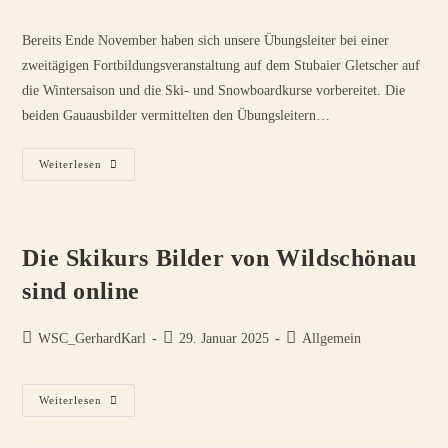
Kommentare:
Bereits Ende November haben sich unsere Übungsleiter bei einer
zweitägigen Fortbildungsveranstaltung auf dem Stubaier Gletscher auf
die Wintersaison und die Ski- und Snowboardkurse vorbereitet. Die
beiden Gauausbilder vermittelten den Übungsleitern…
Übungsleiter
Weiterlesen
Auf
Wintersaison
Vorbereitet
Die Skikurs Bilder von Wildschönau
sind online
Beitrags-
Beitrag
Beitrags-
WSC_GerhardKarl
29. Januar 2025
Allgemein
Autor:
veröffentlicht:
Kategorie:
Die
Weiterlesen
Skikurs
Bilder
Von