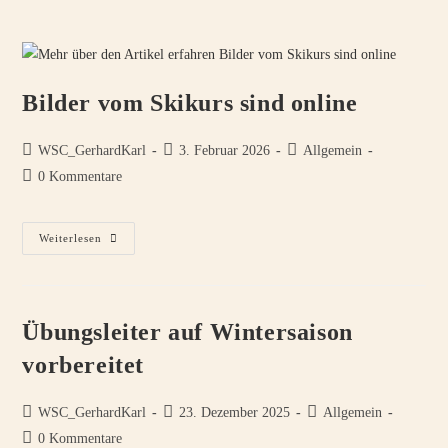
Bilder vom Skikurs sind online
Beitrags-
Beitrag
Beitrags-
WSC_GerhardKarl
3. Februar 2026
Allgemein
Autor:
veröffentlicht:
Kategorie:
Beitrags-
0 Kommentare
Kommentare:
Bilder
Weiterlesen
Vom
Skikurs
Sind
Online
Übungsleiter auf Wintersaison
vorbereitet
Beitrags-
Beitrag
Beitrags-
WSC_GerhardKarl
23. Dezember 2025
Allgemein
Autor:
veröffentlicht:
Kategorie:
Beitrags-
0 Kommentare