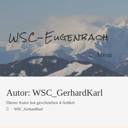
Zum
Inhalt
springen
WSC-Eugenbach
Menü
Autor:
WSC_GerhardKarl
Dieser Autor hat geschrieben 4 Artikel
>
WSC_GerhardKarl