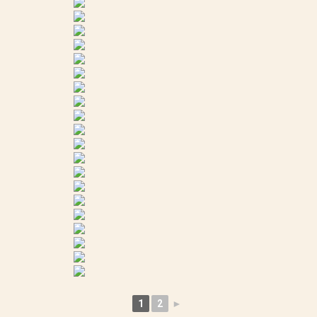
1
2
►